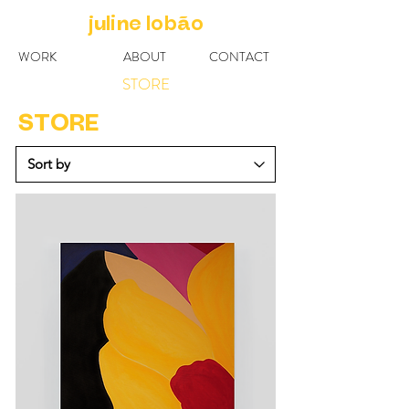
j
li
e lob
o
u
n
ã
WORK
ABOUT
CONTACT
STORE
STORE